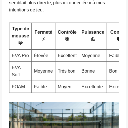
semblait plus directe, plus « connectée » à mes
intentions de jeu.
Type de
Fermeté
Contrôle
Puissance
Confort
mousse
⚡
🎯
💪
🛡️
🧩
EVA Pro
Élevée
Excellent
Moyenne
Faible
EVA
Moyenne
Très bon
Bonne
Bon
Soft
FOAM
Faible
Moyen
Excellente
Excellent