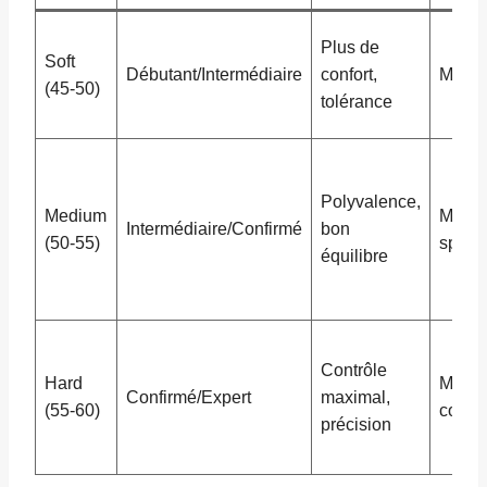
Plus de
Soft
Débutant/Intermédiaire
confort,
Moins
(45-50)
tolérance
Polyvalence,
Medium
Moins
Intermédiaire/Confirmé
bon
(50-55)
spécia
équilibre
Contrôle
Hard
Moins
Confirmé/Expert
maximal,
(55-60)
confor
précision