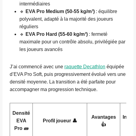
intermédiaires
🔹
EVA Pro Medium (50-55 kg/m³)
: équilibre
polyvalent, adapté à la majorité des joueurs
réguliers
🔹
EVA Pro Hard (55-60 kg/m³)
: fermeté
maximale pour un contrôle absolu, privilégiée par
les joueurs avancés
J’ai commencé avec une
raquette Decathlon
équipée
d’EVA Pro Soft, puis progressivement évolué vers une
densité moyenne. La transition a été parfaite pour
accompagner ma progression technique.
Densité
Avantages
Incon
EVA
Profil joueur 👤
👍
Pro 🧱