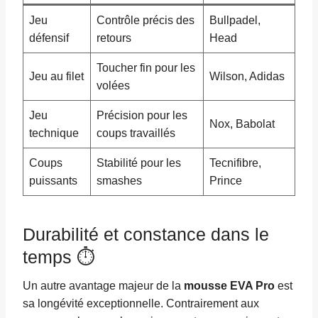
Jeu
Contrôle précis des
Bullpadel,
défensif
retours
Head
Toucher fin pour les
Jeu au filet
Wilson, Adidas
volées
Jeu
Précision pour les
Nox, Babolat
technique
coups travaillés
Coups
Stabilité pour les
Tecnifibre,
puissants
smashes
Prince
Durabilité et constance dans le
temps ⏱️
Un autre avantage majeur de la
mousse EVA Pro
est
sa longévité exceptionnelle. Contrairement aux