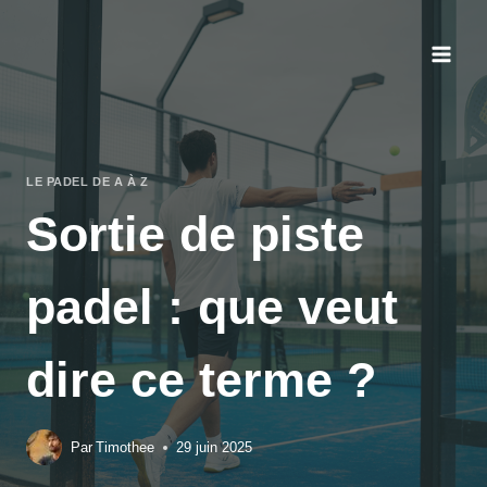
Aller
au
contenu
LE PADEL DE A À Z
Sortie de piste
padel : que veut
dire ce terme ?
Par
Timothee
29 juin 2025