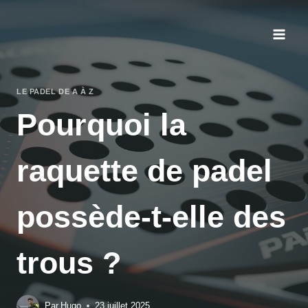
Aller
au
contenu
LE PADEL DE A À Z
Pourquoi la
raquette de padel
possède-t-elle des
trous ?
Par
Hugo
23 juillet 2025