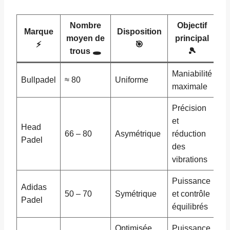
Nombre
Objectif
Marque
Disposition
moyen de
principal
⚡
🎯
trous 🕳️
🎾
Maniabilité
Bullpadel
≈ 80
Uniforme
maximale
Précision
et
Head
66 – 80
Asymétrique
réduction
Padel
des
vibrations
Puissance
Adidas
50 – 70
Symétrique
et contrôle
Padel
équilibrés
Optimisée
Puissance