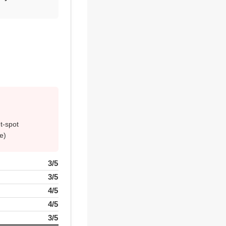
t-spot
e)
3/5
3/5
4/5
4/5
3/5