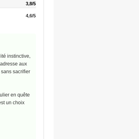
3,8/5
4,6/5
ité instinctive,
’adresse aux
sans sacrifier
ulier en quête
est un choix