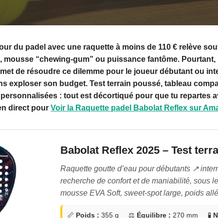
cour du padel avec une raquette à moins de 110 € relève so
ire, mousse “chewing-gum” ou puissance fantôme. Pourtant,
met de résoudre ce dilemme pour le joueur débutant ou inte
ns exploser son budget. Test terrain poussé, tableau compar
ersonnalisées : tout est décortiqué pour que tu repartes 
ien direct pour
Voir la Raquette padel Babolat Reflex sur A
Babolat Reflex 2025 – Test terra
Raquette goutte d’eau pour débutants ↗️ inter
recherche de confort et de maniabilité, sous l
mousse EVA Soft, sweet-spot large, poids allé
📏
Poids :
355 g ⚖️
Équilibre :
270 mm 🧪
N