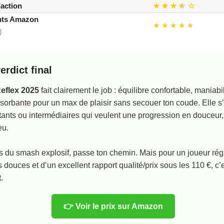
daction
★ ★ ★
★
★
☆
ents Amazon
★ ★ ★ ★
★
★
)
erdict final
eflex 2025
fait clairement le job : équilibre confortable, maniabil
sorbante pour un max de plaisir sans secouer ton coude. Elle s
ants ou intermédiaires qui veulent une progression en douceur, 
eu.
s du smash explosif, passe ton chemin. Mais pour un joueur rég
 douces et d’un excellent rapport qualité/prix sous les 110 €, c’
.
👉 Voir le prix sur Amazon