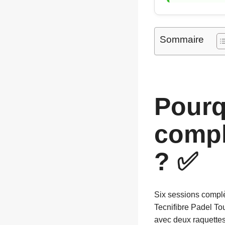
Sommaire
Pourqu
compl
? ✅
Six sessions complè
Tecnifibre Padel Tou
avec deux raquettes 