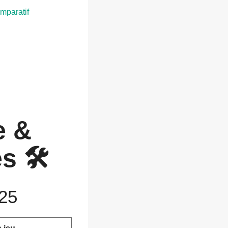
omparatif
e &
 🛠️
025