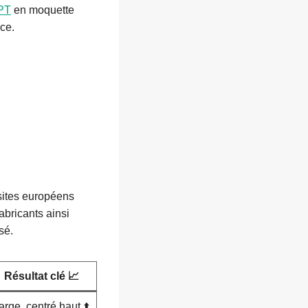
PT
en moquette
ce.
sites européens
abricants ainsi
sé.
Résultat clé 📈
arge, centré haut ⬆️