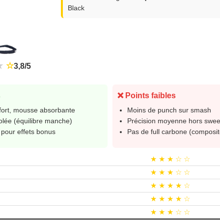
Black
★
★
☆
3,8/5
s
❌ Points faibles
nfort, mousse absorbante
Moins de punch sur smash
olée (équilibre manche)
Précision moyenne hors swee
 pour effets bonus
Pas de full carbone (composit
★ ★ ★ ☆ ☆
★ ★ ★ ☆ ☆
★ ★ ★ ★ ☆
★ ★ ★ ★ ☆
★ ★ ★ ☆ ☆