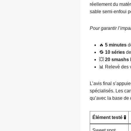
réellement du matéri
sable semi-enfoui p
Pour garantir l’impar
🔥
5 minutes
de
🔁
10 séries
de
💥
20 smashs
📊 Relevé des v
L’avis final s’appu
spécialisés. Les car
qu’avec la base de 
Élément testé 🧪
Sweet spot