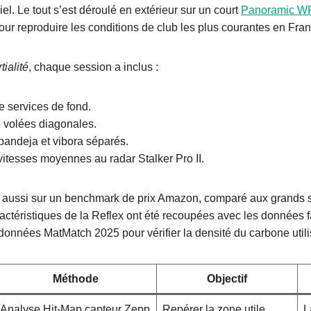
el. Le tout s’est déroulé en extérieur sur un court
Panoramic W
our reproduire les conditions de club les plus courantes en Fran
tialité
, chaque session a inclus :
 services de fond.
 volées diagonales.
bandeja et vibora séparés.
itesses moyennes au radar Stalker Pro II.
ie aussi sur un benchmark de prix Amazon, comparé aux grands 
actéristiques de la Reflex ont été recoupées avec les données f
données MatMatch 2025 pour vérifier la densité du carbone utili
Méthode
Objectif
Analyse Hit-Map capteur Zepp
Repérer la zone utile
L