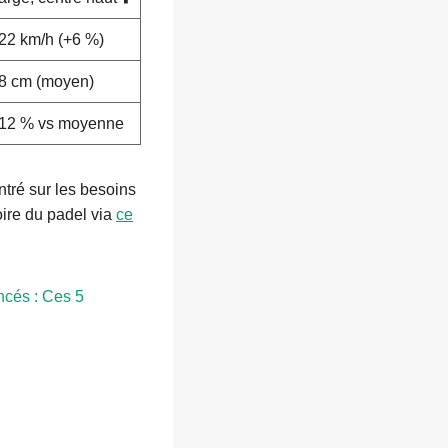
22 km/h (+6 %)
8 cm (moyen)
12 % vs moyenne
ntré sur les besoins
oire du padel via
ce
ncés : Ces 5