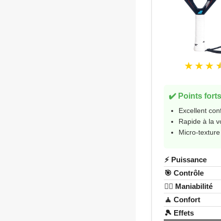
★ ★ ★
✔️ Points fort
Excellent co
Rapide à la v
Micro-texture
⚡ Puissance
🎯 Contrôle
🤸‍♂️ Maniabilité
🧘 Confort
🎾 Effets