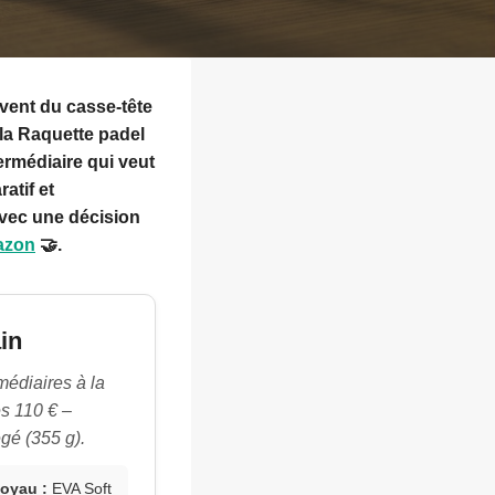
uvent du casse-tête
 la
Raquette padel
rmédiaire qui veut
atif et
avec une décision
mazon
🤝.
in
médiaires à la
es 110 € –
gé (355 g).
oyau :
EVA Soft