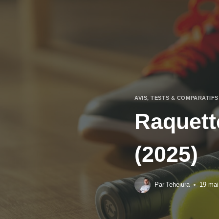
Aller
au
contenu
AVIS, TESTS & COMPARATIF
Raquett
(2025)
Par
Teheiura
19 mai