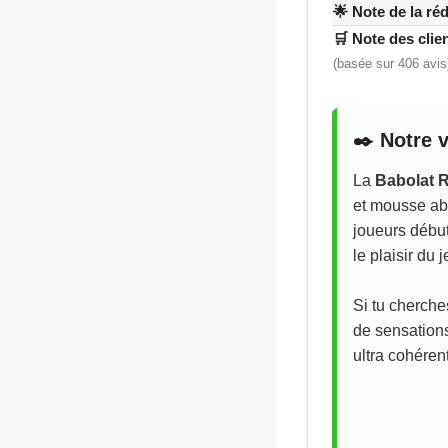
🌟
Note de la ré
🛒 Note des cli
(basée sur 406 avis
✒️ Notre v
La
Babolat R
et mousse ab
joueurs début
le plaisir du j
Si tu cherche
de sensations
ultra cohérent