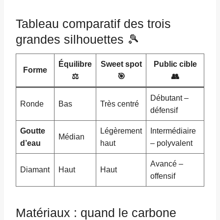
Tableau comparatif des trois
grandes silhouettes 🎾
Équilibre
Sweet spot
Public cible
Forme
⚖️
🎯
👥
Débutant –
Ronde
Bas
Très centré
défensif
Goutte
Légèrement
Intermédiaire
Médian
d’eau
haut
– polyvalent
Avancé –
Diamant
Haut
Haut
offensif
Matériaux : quand le carbone