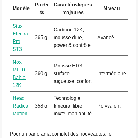
Poids
Caractéristiques
Modèle
Niveau
⚖️
majeures
Siux
Carbone 12K,
Electra
365 g
mousse dure,
Avancé
Pro
power & contrôle
ST3
Nox
Mousse HR3,
ML10
360 g
surface
Intermédiaire
Bahia
rugueuse, confort
12K
Head
Technologie
Radical
358 g
Innegra, fibre
Polyvalent
Motion
mixte, maniabilité
Pour un panorama complet des nouveautés, le