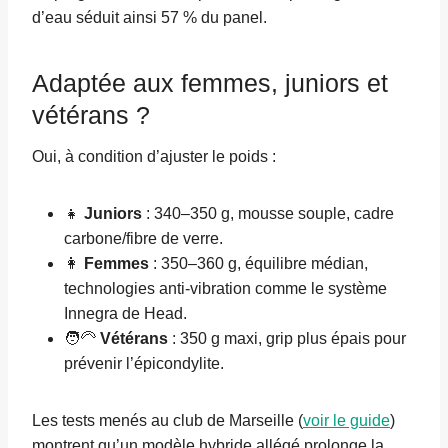
d’eau séduit ainsi 57 % du panel.
Adaptée aux femmes, juniors et
vétérans ?
Oui, à condition d’ajuster le poids :
👧
Juniors
: 340–350 g, mousse souple, cadre
carbone/fibre de verre.
👩
Femmes
: 350–360 g, équilibre médian,
technologies anti-vibration comme le système
Innegra de Head.
🧑‍🦳
Vétérans
: 350 g maxi, grip plus épais pour
prévenir l’épicondylite.
Les tests menés au club de Marseille (
voir le guide
)
montrent qu’un modèle hybride allégé prolonge la