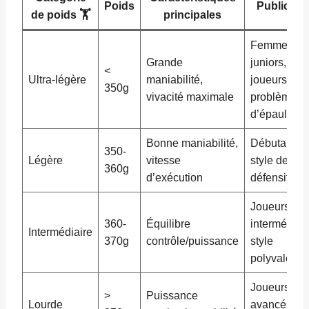
Poids
Public idé
de poids 🏋️
principales
Femmes,
Grande
juniors,
<
Ultra-légère
maniabilité,
joueurs ave
350g
vivacité maximale
problèmes
d’épaule
Bonne maniabilité,
Débutants,
350-
Légère
vitesse
style de jeu
360g
d’exécution
défensif
Joueurs
360-
Équilibre
intermédiair
Intermédiaire
370g
contrôle/puissance
style
polyvalent
Joueurs
>
Puissance
Lourde
avancés,