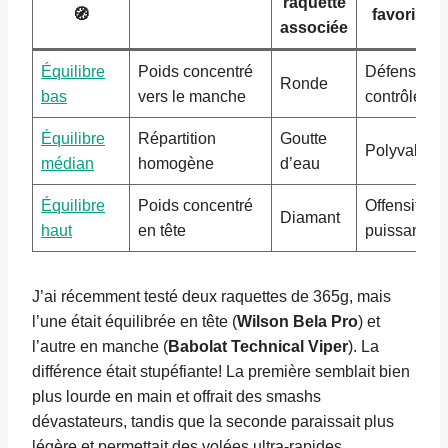
raquette
🧭
favorisé
associée
Équilibre
Poids concentré
Défensif,
Ronde
bas
vers le manche
contrôle
Équilibre
Répartition
Goutte
Polyvalent
médian
homogène
d’eau
Équilibre
Poids concentré
Offensif,
Diamant
haut
en tête
puissance
J’ai récemment testé deux raquettes de 365g, mais
l’une était équilibrée en tête (
Wilson Bela Pro
) et
l’autre en manche (
Babolat Technical Viper
). La
différence était stupéfiante! La première semblait bien
plus lourde en main et offrait des smashs
dévastateurs, tandis que la seconde paraissait plus
légère et permettait des volées ultra-rapides.