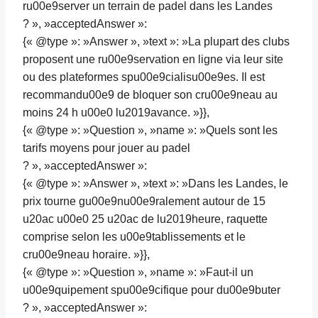
ru00e9server un terrain de padel dans les Landes
? », »acceptedAnswer »:
{« @type »: »Answer », »text »: »La plupart des clubs
proposent une ru00e9servation en ligne via leur site
ou des plateformes spu00e9cialisu00e9es. Il est
recommandu00e9 de bloquer son cru00e9neau au
moins 24 h u00e0 lu2019avance. »}},
{« @type »: »Question », »name »: »Quels sont les
tarifs moyens pour jouer au padel
? », »acceptedAnswer »:
{« @type »: »Answer », »text »: »Dans les Landes, le
prix tourne gu00e9nu00e9ralement autour de 15
u20ac u00e0 25 u20ac de lu2019heure, raquette
comprise selon les u00e9tablissements et le
cru00e9neau horaire. »}},
{« @type »: »Question », »name »: »Faut-il un
u00e9quipement spu00e9cifique pour du00e9buter
? », »acceptedAnswer »: