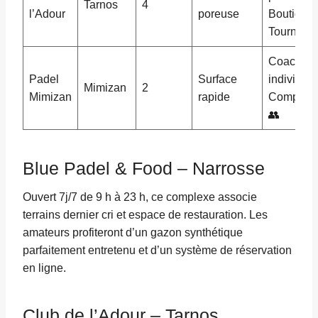
Tarnos
4
l’Adour
poreuse
Boutique 
Tournois 
Coaching
Padel
Surface
individuel
Mimizan
2
Mimizan
rapide
Compétit
👥
Blue Padel & Food – Narrosse
Ouvert 7j/7 de 9 h à 23 h, ce complexe associe
terrains dernier cri et espace de restauration. Les
amateurs profiteront d’un gazon synthétique
parfaitement entretenu et d’un système de réservation
en ligne.
Club de l’Adour – Tarnos