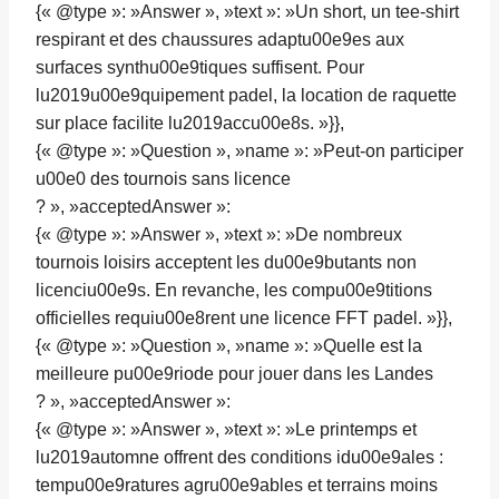
{« @type »: »Answer », »text »: »Un short, un tee-shirt
respirant et des chaussures adaptu00e9es aux
surfaces synthu00e9tiques suffisent. Pour
lu2019u00e9quipement padel, la location de raquette
sur place facilite lu2019accu00e8s. »}},
{« @type »: »Question », »name »: »Peut-on participer
u00e0 des tournois sans licence
? », »acceptedAnswer »:
{« @type »: »Answer », »text »: »De nombreux
tournois loisirs acceptent les du00e9butants non
licenciu00e9s. En revanche, les compu00e9titions
officielles requiu00e8rent une licence FFT padel. »}},
{« @type »: »Question », »name »: »Quelle est la
meilleure pu00e9riode pour jouer dans les Landes
? », »acceptedAnswer »:
{« @type »: »Answer », »text »: »Le printemps et
lu2019automne offrent des conditions idu00e9ales :
tempu00e9ratures agru00e9ables et terrains moins