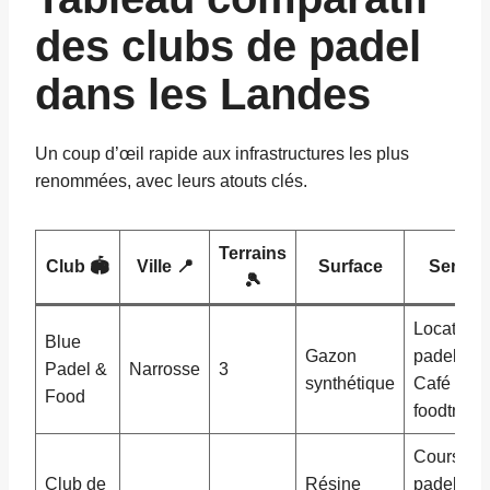
des clubs de padel
dans les Landes
Un coup d’œil rapide aux infrastructures les plus
renommées, avec leurs atouts clés.
Terrains
Club 🏟️
Ville 📍
Surface
Servic
🎾
Location
Blue
Gazon
padel 🛒,
Padel &
Narrosse
3
synthétique
Café &
Food
foodtruck
Cours de
Club de
Résine
padel 🎓,