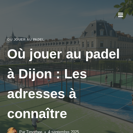
Aller
au
contenu
OÙ JOUER AU PADEL
Où jouer au padel
à Dijon : Les
adresses à
connaître
Par
Timothee
4 septembre 2025