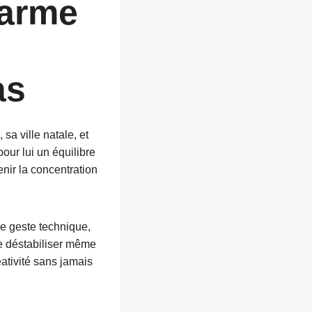
’arme
as
sa ville natale, et
our lui un équilibre
enir la concentration
Ce geste technique,
de déstabiliser même
éativité sans jamais