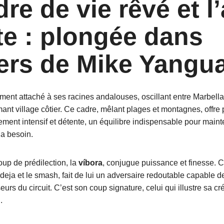
re de vie rêvé et l
te : plongée dans
vers de Mike Yangu
ent attaché à ses racines andalouses, oscillant entre Marbella, 
nt village côtier. Ce cadre, mêlant plages et montagnes, offre p
nement intensif et détente, un équilibre indispensable pour maint
l a besoin.
coup de prédilection, la
víbora
, conjugue puissance et finesse. 
ndeja et le smash, fait de lui un adversaire redoutable capable 
eurs du circuit. C’est son coup signature, celui qui illustre sa cr
.