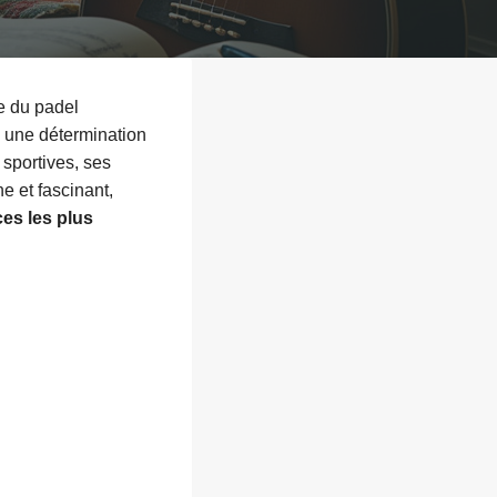
e du padel
c une détermination
 sportives, ses
e et fascinant,
es les plus