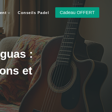
Cadeau OFFERT
ent
Conseils Padel
guas :
ions et