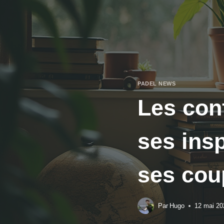
Aller
au
contenu
PADEL NEWS
Les con
ses insp
ses cou
Par
Hugo
12 mai 20