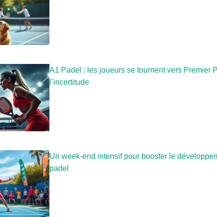
A1 Padel : les joueurs se tournent vers Premier 
l’incertitude
Un week-end intensif pour booster le développem
padel