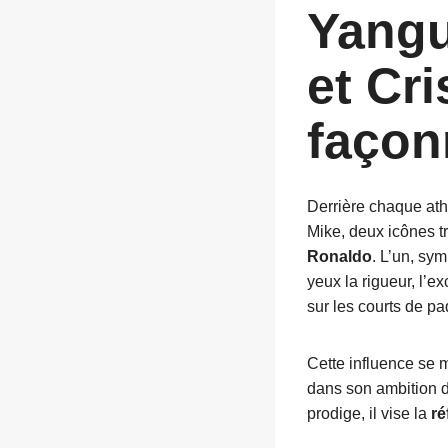
Yangu
et Cr
façon
Derrière chaque ath
Mike, deux icônes t
Ronaldo
. L’un, sym
yeux la rigueur, l’e
sur les courts de pa
Cette influence se m
dans son ambition dé
prodige, il vise la
ré