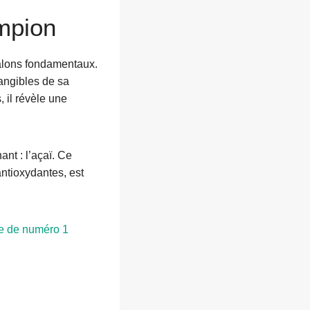
mpion
jalons fondamentaux.
tangibles de sa
 il révèle une
ant : l’açaï. Ce
antioxydantes, est
ace de numéro 1