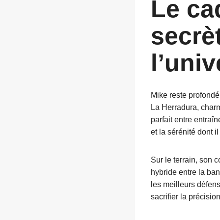
Le cad
secrè
l’uni
Mike reste profondém
La Herradura, charma
parfait entre entraî
et la sérénité dont i
Sur le terrain, son 
hybride entre la ba
les meilleurs défens
sacrifier la précision